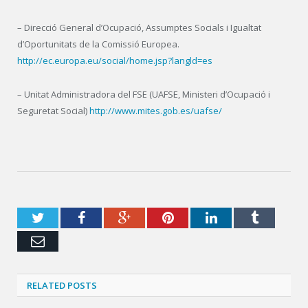
– Direcció General d’Ocupació, Assumptes Socials i Igualtat
d’Oportunitats de la Comissió Europea.
http://ec.europa.eu/social/home.jsp?langld=es
– Unitat Administradora del FSE (UAFSE, Ministeri d’Ocupació i
Seguretat Social)
http://www.mites.gob.es/uafse/
Twitter
Facebook
Google+
Pinterest
LinkedIn
Tumblr
Email
RELATED POSTS