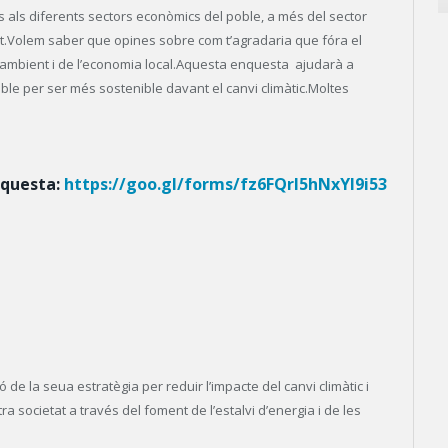
s als diferents sectors econòmics del poble, a més del sector
ant.Volem saber que opines sobre com t’agradaria que fóra el
i ambient i de l’economia local.Aquesta enquesta ajudarà a
oble per ser més sostenible davant el canvi climàtic.Moltes
nquesta:
https://goo.gl/forms/fz6FQrl5hNxYI9i53
ó de la seua estratègia per reduir l’impacte del canvi climàtic i
 societat a través del foment de l’estalvi d’energia i de les