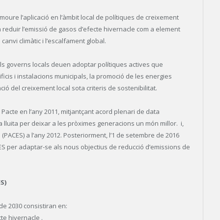
omoure l’aplicació en l’àmbit local de polítiques de creixement
reduir l’emissió de gasos d’efecte hivernacle com a element
canvi climàtic i l’escalfament global.
ls governs locals deuen adoptar polítiques actives que
ificis i instalacions municipals, la promoció de les energies
ió del creixement local sota criteris de sostenibilitat.
l Pacte en l’any 2011, mitjantçant acord plenari de data
 lluita per deixar a les pròximes generacions un món millor. i,
ó (PACES) a l’any 2012. Posteriorment, l’1 de setembre de 2016
CES per adaptar-se als nous objectius de reducció d’emissions de
ES)
de 2030 consistiran en:
te hivernacle .