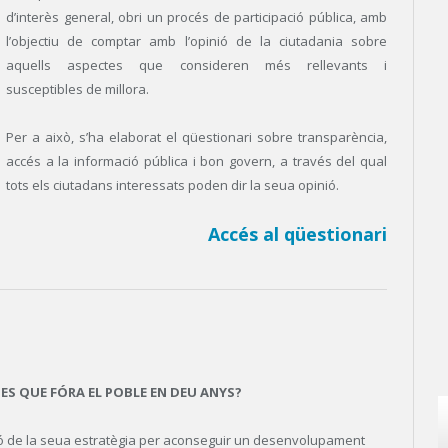
d’interès general, obri un procés de participació pública, amb
l’objectiu de comptar amb l’opinió de la ciutadania sobre
aquells aspectes que consideren més rellevants i
susceptibles de millora.
Per a això, s’ha elaborat el qüestionari sobre transparència,
accés a la informació pública i bon govern, a través del qual
tots els ciutadans interessats poden dir la seua opinió.
Accés al qüestionari
IES QUE FÓRA EL POBLE EN DEU ANYS?
isió de la seua estratègia per aconseguir un desenvolupament