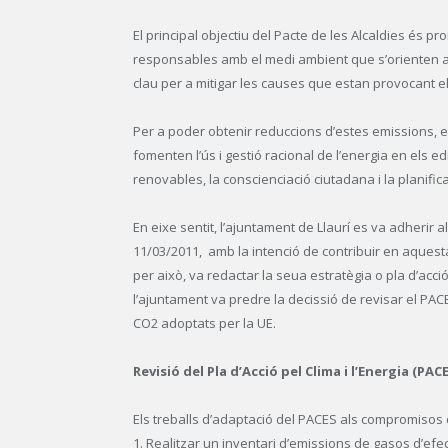
El principal objectiu del Pacte de les Alcaldies és pr
responsables amb el medi ambient que s’orienten a 
clau per a mitigar les causes que estan provocant el 
Per a poder obtenir reduccions d’estes emissions, e
fomenten l’ús i gestió racional de l’energia en els ed
renovables, la conscienciació ciutadana i la planificac
En eixe sentit, l’ajuntament de Llaurí es va adherir a
11/03/2011, amb la intenció de contribuir en aquesta
per això, va redactar la seua estratègia o pla d’acci
l’ajuntament va predre la decissió de revisar el PA
CO2 adoptats per la UE.
Revisió del Pla d’Acció pel Clima i l’Energia (PAC
Els treballs d’adaptació del PACES als compromisos 
1. Realitzar un inventari d’emissions de gasos d’efec