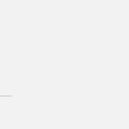
_______